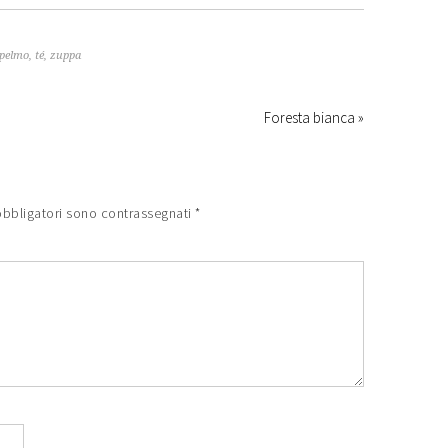
pelmo
,
té
,
zuppa
Foresta bianca »
obbligatori sono contrassegnati
*