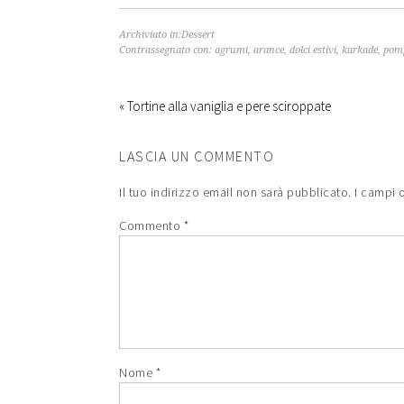
Archiviato in:
Dessert
Contrassegnato con:
agrumi
,
arance
,
dolci estivi
,
karkadé
,
pom
« Tortine alla vaniglia e pere sciroppate
LASCIA UN COMMENTO
Il tuo indirizzo email non sarà pubblicato.
I campi 
Commento
*
Nome
*