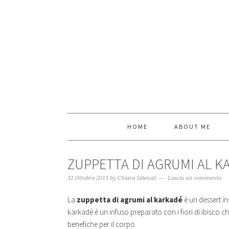
HOME
ABOUT ME
ZUPPETTA DI AGRUMI AL K
31 Ottobre 2013
by
Chiara Selenati
Lascia un commento
La
zuppetta di agrumi al karkadé
è un dessert in
karkadè è un infuso preparato con i fiori di ibisco 
benefiche per il corpo.