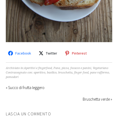
Facebook
Twitter
Pinterest
Archiviato in:
Aperitivi e fingerfood
,
Pane, pizza, focacce e panini
,
Vegetariano
Contrassegnato con:
aperitivo
,
basilico
,
bruschetta
,
finger food
,
pane raffermo
,
pomodori
« Succo di frutta leggero
Bruschetta verde »
LASCIA UN COMMENTO