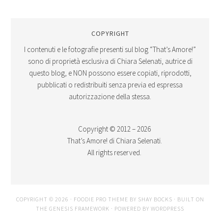
COPYRIGHT
I contenuti e le fotografie presenti sul blog “That’s Amore!”
sono di proprietà esclusiva di Chiara Selenati, autrice di
questo blog, e NON possono essere copiati, riprodotti,
pubblicati o redistribuiti senza previa ed espressa
autorizzazione della stessa.
Copyright © 2012 – 2026
That’s Amore! di Chiara Selenati.
All rights reserved.
COPYRIGHT © 2026 ·
FOODIE PRO THEME
BY
SHAY BOCKS
· BUILT ON
THE
GENESIS FRAMEWORK
· POWERED BY
WORDPRESS