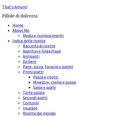
That's Amore!
Pillole di dolcezza
Home
About Me
Media e riconoscimenti
Indice delle ricette
Raccolta di ricette
Aperitivi e fingerfood
Antipasti
Da bere
Pane, pizza, focacce e panini
Primi piatti
Pasta e risotti
Minestre, creme e zuppe
Salse e sughi
Torte salate
Secondi piatti
Contorni
Insalate
Ricette dal mondo