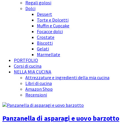
Regali golosi
Dolci
Dessert
Torte e Dolcetti
Muffin e Cupcake
Focacce dolci
Crostate
Biscotti
Gelati
Marmellate
PORTFOLIO
Corsi di cucina
NELLA MIA CUCINA
Attrezzature e ingredienti della mia cucina
Libri di cucina
Amazon Shop
Recensioni
Panzanella di asparagi e uovo barzotto