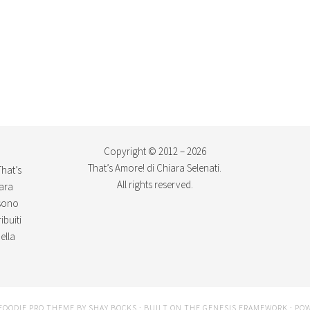
Copyright © 2012 – 2026
That’s Amore! di Chiara Selenati.
That’s
All rights reserved.
iara
ssono
ibuiti
ella
FOODIE PRO THEME
BY
SHAY BOCKS
· BUILT ON THE
GENESIS FRAMEWORK
· PO