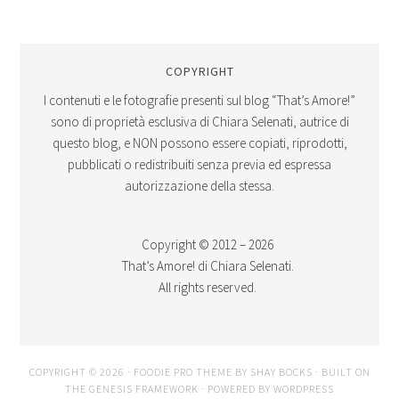
COPYRIGHT
I contenuti e le fotografie presenti sul blog “That’s Amore!”
sono di proprietà esclusiva di Chiara Selenati, autrice di
questo blog, e NON possono essere copiati, riprodotti,
pubblicati o redistribuiti senza previa ed espressa
autorizzazione della stessa.
Copyright © 2012 – 2026
That’s Amore! di Chiara Selenati.
All rights reserved.
COPYRIGHT © 2026 ·
FOODIE PRO THEME
BY
SHAY BOCKS
· BUILT ON
THE
GENESIS FRAMEWORK
· POWERED BY
WORDPRESS