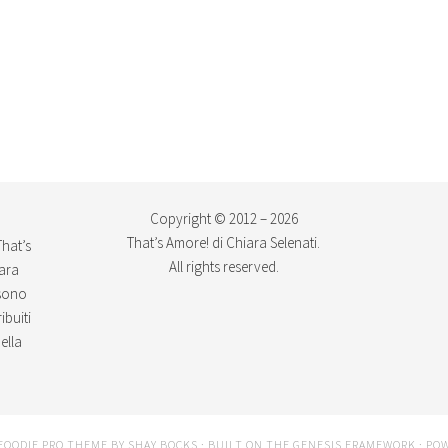
Copyright © 2012 – 2026
That’s Amore! di Chiara Selenati.
That’s
All rights reserved.
iara
ssono
ibuiti
ella
FOODIE PRO THEME
BY
SHAY BOCKS
· BUILT ON THE
GENESIS FRAMEWORK
· PO