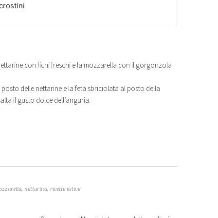
crostini
 nettarine con fichi freschi e la mozzarella con il gorgonzola
 posto delle nettarine e la feta sbriciolata al posto della
lta il gusto dolce dell’anguria.
zzarella
,
nettarina
,
ricette estive