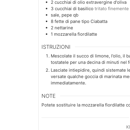
2
cucchiai
di olio extravergine d'oliva
3
cucchiai
di basilico
tritato finemente
sale, pepe qb
8
fette
di pane tipo Ciabatta
2
nettarine
1
mozzarella fiordilatte
ISTRUZIONI
Mescolate il succo di limone, l’olio, il 
tostatele per una decina di minuti nel 
Lasciate intiepidire, quindi sistemate le
versate qualche goccia di marinata mes
immediatamente.
NOTE
Potete sostituire la mozzarella fiordilatte c
K