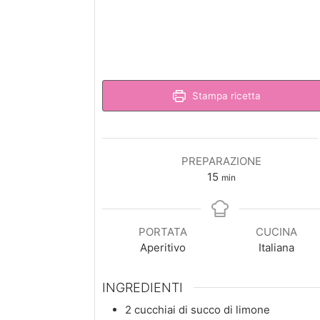
Stampa ricetta
PREPARAZIONE
minuti
15
min
PORTATA
CUCINA
Aperitivo
Italiana
INGREDIENTI
2
cucchiai
di succo di limone