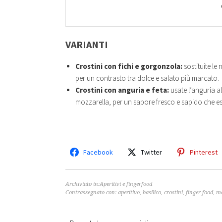
VARIANTI
Crostini con fichi e gorgonzola:
sostituite le
per un contrasto tra dolce e salato più marcato.
Crostini con anguria e feta:
usate l’anguria al
mozzarella, per un sapore fresco e sapido che esa
Facebook
Twitter
Pinterest
Archiviato in:
Aperitivi e fingerfood
Contrassegnato con:
aperitivo
,
basilico
,
crostini
,
finger food
,
mo