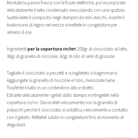
Montate la panna fresca con le fruste elettriche, poi incorporate
delicatamente il latte condensato mescolando con una spatola.
Suddividete il composto negli stampini da mini stecchi, inserite il
bastoncino di legno nel mezzo e mettete in congelatore per
almeno 6 ore.
Ingredienti
per la copertura
rocher
:
200gr di cioccolato al latte,
38gr di granella di nocciole, 42gr di olio di semi di girasole.
Tagliate il cioccolato a pezzetti e scioglietelo a bagnomaria.
Aggiungete la granella di nocciole e l’olio, mescolate bene.
Trasferite il tutto in un contenitore alto e stretto.
Estraete delicatamente i gelati dallo stampo e intingeteli nella
copertura
rocher
. Decorateli velocemente con la granella di
pistacchi perché il cioccolato si solidifica velocemente a contatto
con il gelato. Metteteli subito in congelatore fino al momento di
degustarli.