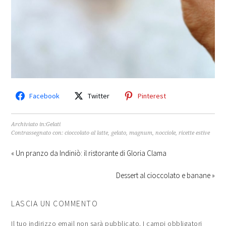
Facebook
Twitter
Pinterest
Archiviato in:
Gelati
Contrassegnato con:
cioccolato al latte
,
gelato
,
magnum
,
nocciole
,
ricette estive
« Un pranzo da Indiniò: il ristorante di Gloria Clama
Dessert al cioccolato e banane »
LASCIA UN COMMENTO
Il tuo indirizzo email non sarà pubblicato.
I campi obbligatori