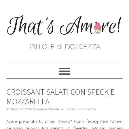
CROISSANT SALATI CON SPECK E
MOZZARELLA
31 Dicembre 2016
by
Chiara Selenati
Lascia un commento
Aveve preparato tutto per stasera? Come festeggerete l’arrivo
dell’anno nuovo? Noi saremo in famiglia, ognuno prepara