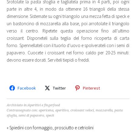
Srotolate la pasta sfoglia e tagliatela prima in 4 parti, poi ogni
parte in altre 4, in modo da ottenere 16 triangoli della stessa
dimensione. Sistemate su ogni triangolo una mezza fetta di speck e
un bastoncino di mozzarella alla base, poi arrotolate il triangolo
verso il centro. Ripetete questa operazione fino all’ultimo
croissant. Disponeteli sulla teglia del forno ricoperta di carta
forno. Spennellateli con il tuorlo d’uovo e spolverateli con i semi di
papavero. Cuocete i croissant nel forno caldo per 20-25 minuti:
devono essere dorati. Serviteli tiepidi o freddi.
Facebook
Twitter
Pinterest
Archiviato in:
Aperitivi e fingerfood
Contrassegnato con:
apericena
,
aperitivo
,
croissant veloci
,
mozzarella
,
pasta
sfoglia
,
semi di papavero
,
speck
« Spiedini con formaggio, prosciutto e cetriolini