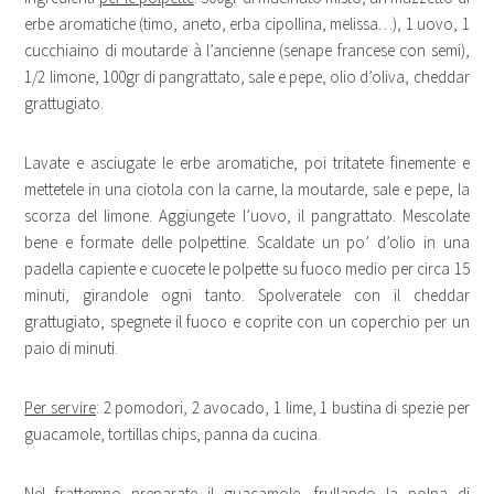
erbe aromatiche (timo, aneto, erba cipollina, melissa…), 1 uovo, 1
cucchiaino di moutarde à l’ancienne (senape francese con semi),
1/2 limone, 100gr di pangrattato, sale e pepe, olio d’oliva, cheddar
grattugiato.
Lavate e asciugate le erbe aromatiche, poi tritatete finemente e
mettetele in una ciotola con la carne, la moutarde, sale e pepe, la
scorza del limone. Aggiungete l’uovo, il pangrattato. Mescolate
bene e formate delle polpettine. Scaldate un po’ d’olio in una
padella capiente e cuocete le polpette su fuoco medio per circa 15
minuti, girandole ogni tanto. Spolveratele con il cheddar
grattugiato, spegnete il fuoco e coprite con un coperchio per un
paio di minuti.
Per servire
: 2 pomodori, 2 avocado, 1 lime, 1 bustina di spezie per
guacamole, tortillas chips, panna da cucina.
Nel frattempo preparate il guacamole, frullando la polpa di