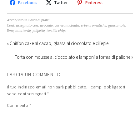
Facebook
Twitter
Pinterest
Archiviato in:
Secondi piatti
Contrassegnato con:
avocado
,
carne macinata
,
erbe aromatiche
,
guacamole
,
lime
,
moutarde
,
polpette
,
tortilla chips
« Chiffon cake al cacao, glassa al cioccolato e ciliegie
Torta con mousse al cioccolato e lamponi a forma di pallone »
LASCIA UN COMMENTO
Il tuo indirizzo email non sarà pubblicato.
I campi obbligatori
sono contrassegnati
*
Commento
*