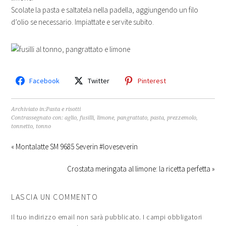
Scolate la pasta e saltatela nella padella, aggiungendo un filo
d’olio se necessario. Impiattate e servite subito.
Facebook
Twitter
Pinterest
Archiviato in:
Pasta e risotti
Contrassegnato con:
aglio
,
fusilli
,
limone
,
pangrattato
,
pasta
,
prezzemolo
,
tonnetto
,
tonno
« Montalatte SM 9685 Severin #loveseverin
Crostata meringata al limone: la ricetta perfetta »
LASCIA UN COMMENTO
Il tuo indirizzo email non sarà pubblicato.
I campi obbligatori