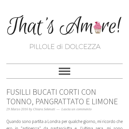
FUSILLI BUCATI CORTI CON
TONNO, PANGRATTATO E LIMONE
29 Marzo 2016
by
Chiara Selenati
Lascia un commento
Quando sono partita a Londra per qualche giorno, mi ricordo che
ero in “astinenza” da pastasciutta e, l’ultima sera, mi sono