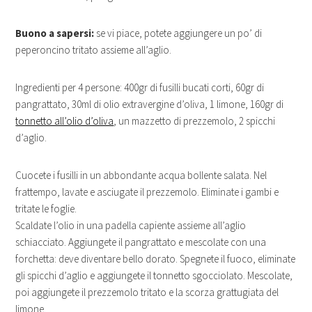
Buono a sapersi:
se vi piace, potete aggiungere un po’ di
peperoncino tritato assieme all’aglio.
Ingredienti per 4 persone: 400gr di fusilli bucati corti, 60gr di
pangrattato, 30ml di olio extravergine d’oliva, 1 limone, 160gr di
tonnetto all’olio d’oliva
, un mazzetto di prezzemolo, 2 spicchi
d’aglio.
Cuocete i fusilli in un abbondante acqua bollente salata. Nel
frattempo, lavate e asciugate il prezzemolo. Eliminate i gambi e
tritate le foglie.
Scaldate l’olio in una padella capiente assieme all’aglio
schiacciato. Aggiungete il pangrattato e mescolate con una
forchetta: deve diventare bello dorato. Spegnete il fuoco, eliminate
gli spicchi d’aglio e aggiungete il tonnetto sgocciolato. Mescolate,
poi aggiungete il prezzemolo tritato e la scorza grattugiata del
limone.