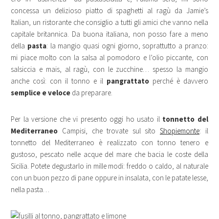
concessa un delizioso piatto di spaghetti al ragù da Jamie’s
Italian, un ristorante che consiglio a tutti gli amici che vanno nella
capitale britannica. Da buona italiana, non posso fare a meno
della
pasta
: la mangio quasi ogni giorno, soprattutto a pranzo:
mi piace molto con la salsa al pomodoro e l’olio piccante, con
salsiccia e mais, al ragù, con le zucchine… spesso la mangio
anche così: con il tonno e il
pangrattato
perché è davvero
semplice e veloce
da preparare.
Per la versione che vi presento oggi ho usato il
tonnetto del
Mediterraneo
Campisi, che trovate sul sito
Shopiemonte
: il
tonnetto del Mediterraneo è realizzato con tonno tenero e
gustoso, pescato nelle acque del mare che bacia le coste della
Sicilia. Potete degustarlo in mille modi: freddo o caldo, al naturale
con un buon pezzo di pane oppure in insalata, con le patate lesse,
nella pasta…