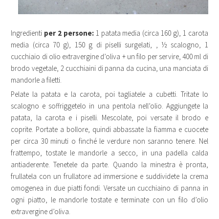
Ingredienti
per 2 persone:
1 patata media (circa 160 g), 1 carota
media (circa 70 g), 150 g di piselli surgelati, , ½ scalogno, 1
cucchiaio di olio extravergine d’oliva + un filo per servire, 400 ml di
brodo vegetale, 2 cucchiaini di panna da cucina, una manciata di
mandorle a filetti.
Pelate la patata e la carota, poi tagliatele a cubetti. Tritate lo
scalogno e soffriggetelo in una pentola nell’olio. Aggiungete la
patata, la carota e i piselli. Mescolate, poi versate il brodo e
coprite. Portate a bollore, quindi abbassate la fiamma e cuocete
per circa 30 minuti o finché le verdure non saranno tenere. Nel
frattempo, tostate le mandorle a secco, in una padella calda
antiaderente. Tenetele da parte. Quando la minestra è pronta,
frullatela con un frullatore ad immersione e suddividete la crema
omogenea in due piatti fondi. Versate un cucchiaino di panna in
ogni piatto, le mandorle tostate e terminate con un filo d’olio
extravergine d’oliva.