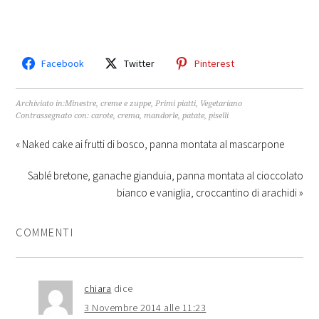
Facebook
Twitter
Pinterest
Archiviato in:
Minestre, creme e zuppe
,
Primi piatti
,
Vegetariano
Contrassegnato con:
carote
,
crema
,
mandorle
,
patate
,
piselli
« Naked cake ai frutti di bosco, panna montata al mascarpone
Sablé bretone, ganache gianduia, panna montata al cioccolato
bianco e vaniglia, croccantino di arachidi »
COMMENTI
chiara
dice
3 Novembre 2014 alle 11:23