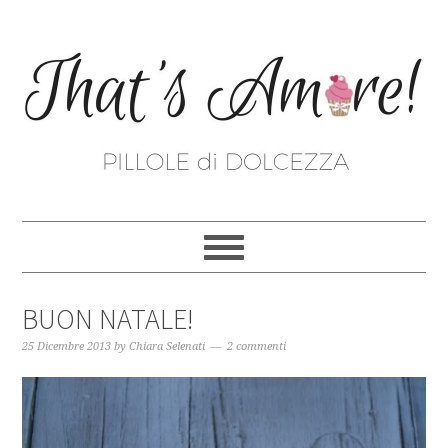
BUON NATALE!
25 Dicembre 2013
by
Chiara Selenati
2 commenti