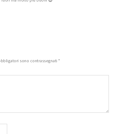
o fuori ma molto più buoni 😉
obbligatori sono contrassegnati
*