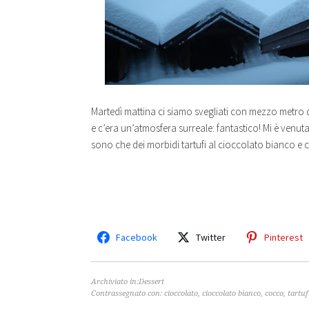
Martedì mattina ci siamo svegliati con mezzo metro 
e c’era un’atmosfera surreale: fantastico! Mi è venuta
sono che dei morbidi tartufi al cioccolato bianco e 
Facebook
Twitter
Pinterest
Archiviato in:
Dessert
Contrassegnato con:
cioccolato
,
cioccolato bianco
,
cocco
,
tartuf