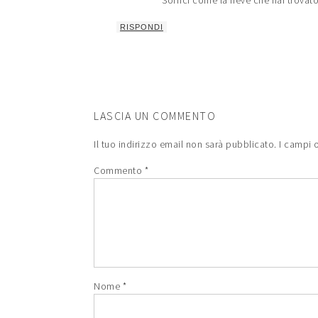
Soffici come la neve che hai trovat
RISPONDI
LASCIA UN COMMENTO
Il tuo indirizzo email non sarà pubblicato.
I campi 
Commento
*
Nome
*