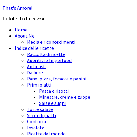
That's Amore!
Pillole di dolcezza
Home
About Me
Media e riconoscimenti
Indice delle ricette
Raccolta di ricette
Aperitivi e fingerfood
Antipasti
Da bere
Pane, pizza, focacce e panini
Primi piatti
Pasta e risotti
Minestre, creme e zuppe
Salse e sughi
Torte salate
Secondi piatti
Contorni
Insalate
Ricette dal mondo