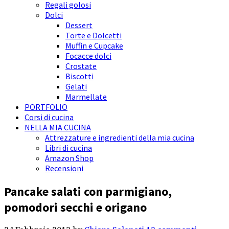
Regali golosi
Dolci
Dessert
Torte e Dolcetti
Muffin e Cupcake
Focacce dolci
Crostate
Biscotti
Gelati
Marmellate
PORTFOLIO
Corsi di cucina
NELLA MIA CUCINA
Attrezzature e ingredienti della mia cucina
Libri di cucina
Amazon Shop
Recensioni
Pancake salati con parmigiano,
pomodori secchi e origano