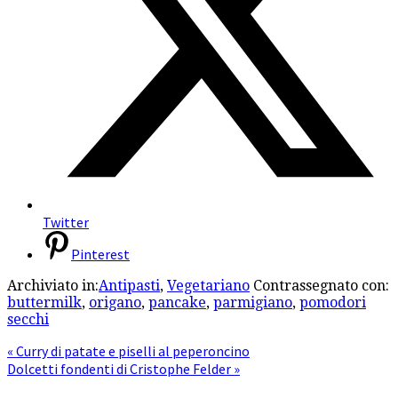
Twitter
Pinterest
Archiviato in:
Antipasti
,
Vegetariano
Contrassegnato con:
buttermilk
,
origano
,
pancake
,
parmigiano
,
pomodori
secchi
« Curry di patate e piselli al peperoncino
Dolcetti fondenti di Cristophe Felder »