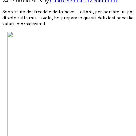
24 Febbraio 2013
by
Chiara Selenati
12 commenti
Sono stufa del freddo e della neve… allora, per portare un po’
di sole sulla mia tavola, ho preparato questi deliziosi pancake
salati, morbidissimi!