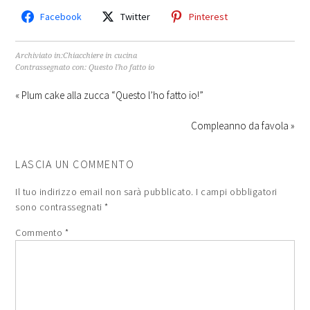
Facebook
Twitter
Pinterest
Archiviato in:
Chiacchiere in cucina
Contrassegnato con:
Questo l'ho fatto io
« Plum cake alla zucca “Questo l’ho fatto io!”
Compleanno da favola »
LASCIA UN COMMENTO
Il tuo indirizzo email non sarà pubblicato.
I campi obbligatori
sono contrassegnati
*
Commento
*