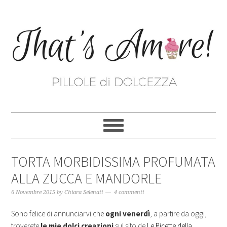
TORTA MORBIDISSIMA PROFUMATA
ALLA ZUCCA E MANDORLE
6 Novembre 2015
by
Chiara Selenati
4 commenti
Sono felice di annunciarvi che
ogni venerdì
, a partire da oggi,
troverete
le mie dolci creazioni
sul sito de
Le Ricette della