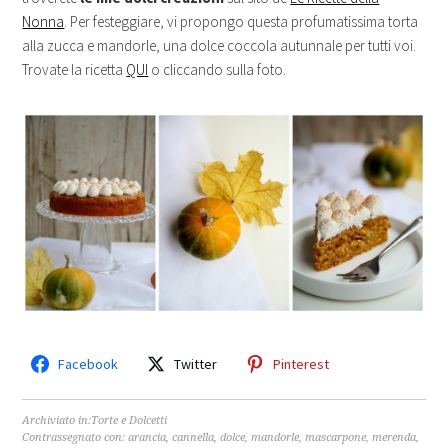
Nonna
. Per festeggiare, vi propongo questa profumatissima torta
alla zucca e mandorle, una dolce coccola autunnale per tutti voi.
Trovate la ricetta
QUI
o cliccando sulla foto.
Facebook
Twitter
Pinterest
Archiviato in:
Torte e Dolcetti
Contrassegnato con:
arancia
,
cannella
,
dolce
,
mandorle
,
mascarpone
,
merenda
,