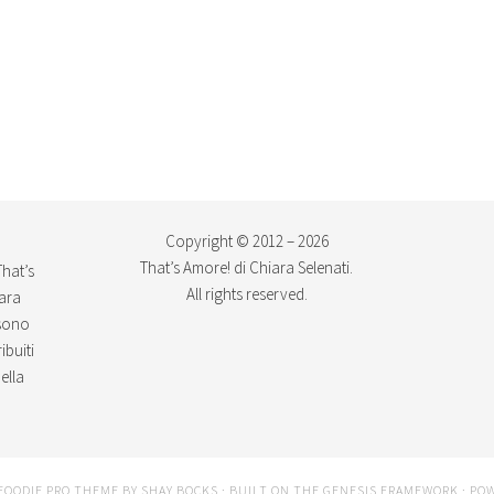
Copyright © 2012 – 2026
That’s Amore! di Chiara Selenati.
That’s
All rights reserved.
iara
ssono
ibuiti
ella
FOODIE PRO THEME
BY
SHAY BOCKS
· BUILT ON THE
GENESIS FRAMEWORK
· PO