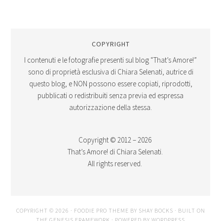
COPYRIGHT
I contenuti e le fotografie presenti sul blog “That’s Amore!”
sono di proprietà esclusiva di Chiara Selenati, autrice di
questo blog, e NON possono essere copiati, riprodotti,
pubblicati o redistribuiti senza previa ed espressa
autorizzazione della stessa.
Copyright © 2012 – 2026
That’s Amore! di Chiara Selenati.
All rights reserved.
COPYRIGHT © 2026 ·
FOODIE PRO THEME
BY
SHAY BOCKS
· BUILT ON
THE
GENESIS FRAMEWORK
· POWERED BY
WORDPRESS