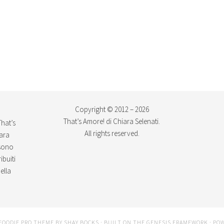
Copyright © 2012 – 2026
That’s Amore! di Chiara Selenati.
That’s
All rights reserved.
iara
ssono
ibuiti
ella
FOODIE PRO THEME
BY
SHAY BOCKS
· BUILT ON THE
GENESIS FRAMEWORK
· PO