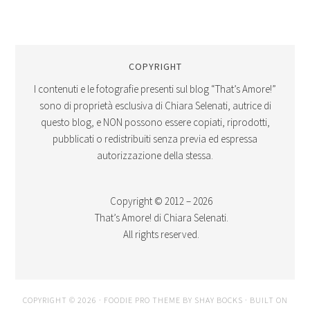
COPYRIGHT
I contenuti e le fotografie presenti sul blog “That’s Amore!”
sono di proprietà esclusiva di Chiara Selenati, autrice di
questo blog, e NON possono essere copiati, riprodotti,
pubblicati o redistribuiti senza previa ed espressa
autorizzazione della stessa.
Copyright © 2012 – 2026
That’s Amore! di Chiara Selenati.
All rights reserved.
COPYRIGHT © 2026 ·
FOODIE PRO THEME
BY
SHAY BOCKS
· BUILT ON