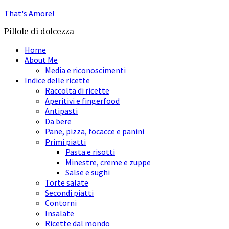
That's Amore!
Pillole di dolcezza
Home
About Me
Media e riconoscimenti
Indice delle ricette
Raccolta di ricette
Aperitivi e fingerfood
Antipasti
Da bere
Pane, pizza, focacce e panini
Primi piatti
Pasta e risotti
Minestre, creme e zuppe
Salse e sughi
Torte salate
Secondi piatti
Contorni
Insalate
Ricette dal mondo