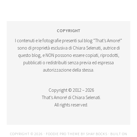
COPYRIGHT
I contenuti e le fotografie presenti sul blog “That’s Amore!”
sono di proprietà esclusiva di Chiara Selenati, autrice di
questo blog, e NON possono essere copiati, riprodotti,
pubblicati o redistribuiti senza previa ed espressa
autorizzazione della stessa.
Copyright © 2012 – 2026
That’s Amore! di Chiara Selenati.
All rights reserved.
COPYRIGHT © 2026 ·
FOODIE PRO THEME
BY
SHAY BOCKS
· BUILT ON