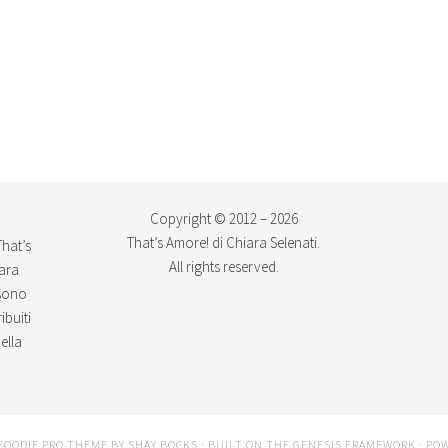
Copyright © 2012 – 2026
That’s Amore! di Chiara Selenati.
That’s
All rights reserved.
iara
ssono
ibuiti
ella
FOODIE PRO THEME
BY
SHAY BOCKS
· BUILT ON THE
GENESIS FRAMEWORK
· PO