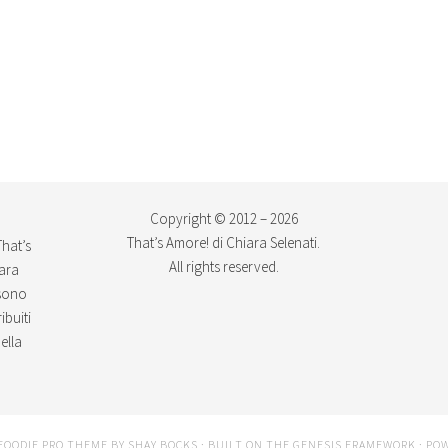
Copyright © 2012 – 2026
That’s Amore! di Chiara Selenati.
That’s
All rights reserved.
iara
ssono
ibuiti
ella
FOODIE PRO THEME
BY
SHAY BOCKS
· BUILT ON THE
GENESIS FRAMEWORK
· PO