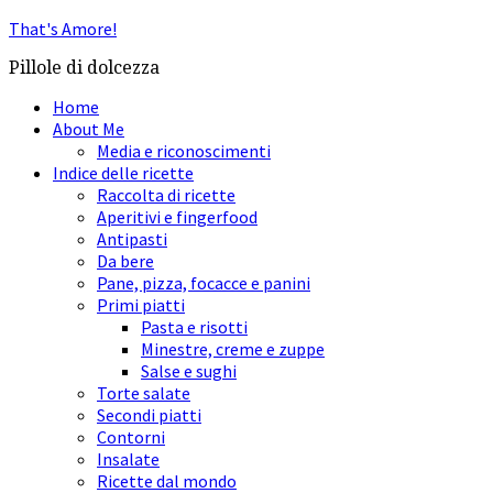
That's Amore!
Pillole di dolcezza
Home
About Me
Media e riconoscimenti
Indice delle ricette
Raccolta di ricette
Aperitivi e fingerfood
Antipasti
Da bere
Pane, pizza, focacce e panini
Primi piatti
Pasta e risotti
Minestre, creme e zuppe
Salse e sughi
Torte salate
Secondi piatti
Contorni
Insalate
Ricette dal mondo