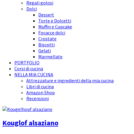
Regali golosi
Dolci
Dessert
Torte e Dolcetti
Muffin e Cupcake
Focacce dolci
Crostate
Biscotti
Gelati
Marmellate
PORTFOLIO
Corsi di cucina
NELLA MIA CUCINA
Attrezzature e ingredienti della mia cucina
Libri di cucina
Amazon Shop
Recensioni
Kouglof alsaziano