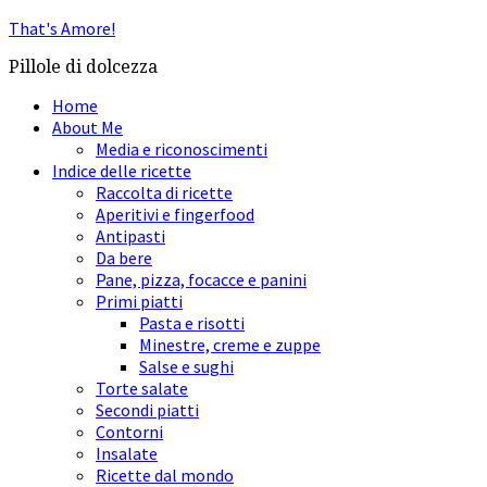
That's Amore!
Pillole di dolcezza
Home
About Me
Media e riconoscimenti
Indice delle ricette
Raccolta di ricette
Aperitivi e fingerfood
Antipasti
Da bere
Pane, pizza, focacce e panini
Primi piatti
Pasta e risotti
Minestre, creme e zuppe
Salse e sughi
Torte salate
Secondi piatti
Contorni
Insalate
Ricette dal mondo