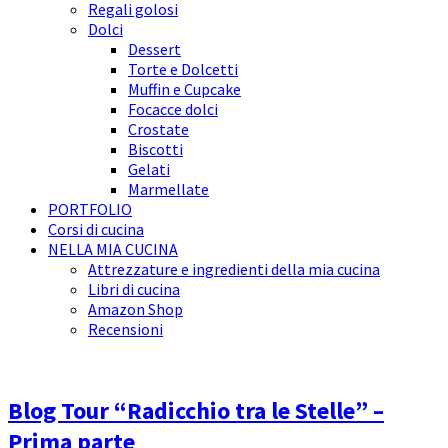
Regali golosi
Dolci
Dessert
Torte e Dolcetti
Muffin e Cupcake
Focacce dolci
Crostate
Biscotti
Gelati
Marmellate
PORTFOLIO
Corsi di cucina
NELLA MIA CUCINA
Attrezzature e ingredienti della mia cucina
Libri di cucina
Amazon Shop
Recensioni
Blog Tour “Radicchio tra le Stelle” –
Prima parte