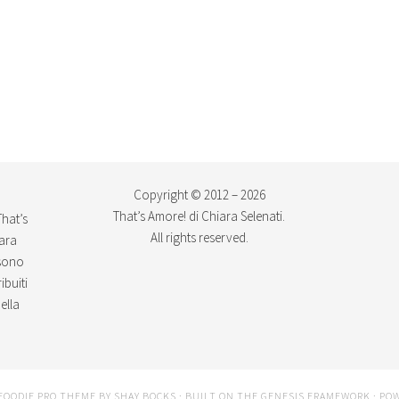
Copyright © 2012 – 2026
That’s Amore! di Chiara Selenati.
That’s
All rights reserved.
iara
ssono
ibuiti
ella
FOODIE PRO THEME
BY
SHAY BOCKS
· BUILT ON THE
GENESIS FRAMEWORK
· PO