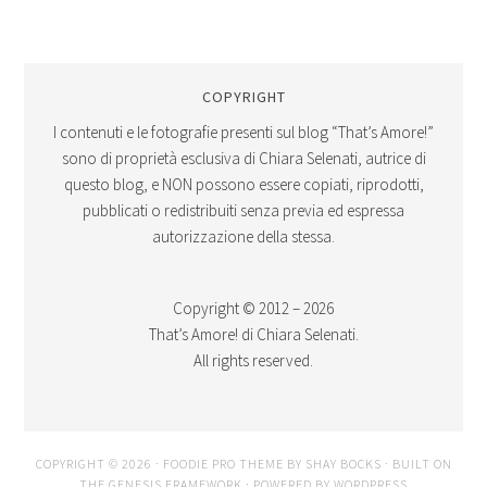
COPYRIGHT
I contenuti e le fotografie presenti sul blog “That’s Amore!”
sono di proprietà esclusiva di Chiara Selenati, autrice di
questo blog, e NON possono essere copiati, riprodotti,
pubblicati o redistribuiti senza previa ed espressa
autorizzazione della stessa.
Copyright © 2012 – 2026
That’s Amore! di Chiara Selenati.
All rights reserved.
COPYRIGHT © 2026 ·
FOODIE PRO THEME
BY
SHAY BOCKS
· BUILT ON
THE
GENESIS FRAMEWORK
· POWERED BY
WORDPRESS