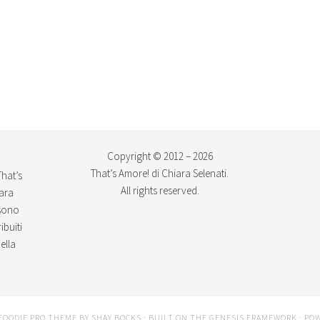
Copyright © 2012 – 2026
That’s Amore! di Chiara Selenati.
That’s
All rights reserved.
iara
ssono
ibuiti
ella
FOODIE PRO THEME
BY
SHAY BOCKS
· BUILT ON THE
GENESIS FRAMEWORK
· PO