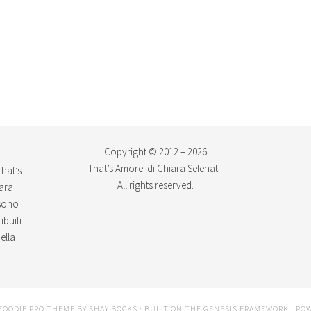
Copyright © 2012 – 2026
That’s Amore! di Chiara Selenati.
That’s
All rights reserved.
iara
ssono
ibuiti
ella
FOODIE PRO THEME
BY
SHAY BOCKS
· BUILT ON THE
GENESIS FRAMEWORK
· PO