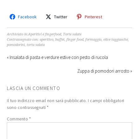
Facebook
Twitter
Pinterest
Archiviato in:
Aperitivi e fingerfood
,
Torte salate
Contrassegnato con:
aperitivo
,
buffet
,
finger food
,
formaggio
,
olive taggiasche
,
pomodorini
,
torta salata
« Insalata di pasta e verdure estive con pesto di rucola
Zuppa di pomodori arrosto »
LASCIA UN COMMENTO
Il tuo indirizzo email non sarà pubblicato.
I campi obbligatori
sono contrassegnati
*
Commento
*