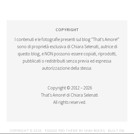
COPYRIGHT
I contenuti e le fotografie presenti sul blog “That’s Amore!”
sono di proprietà esclusiva di Chiara Selenati, autrice di
questo blog, e NON possono essere copiati, riprodotti,
pubblicati o redistribuiti senza previa ed espressa
autorizzazione della stessa.
Copyright © 2012 – 2026
That’s Amore! di Chiara Selenati.
All rights reserved.
COPYRIGHT © 2026 ·
FOODIE PRO THEME
BY
SHAY BOCKS
· BUILT ON