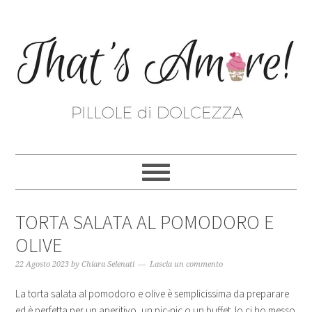
TORTA SALATA AL POMODORO E
OLIVE
22 Agosto 2023
by
Chiara Selenati
Lascia un commento
La torta salata al pomodoro e olive è semplicissima da preparare
ed è perfetta per un aperitivo, un pic-nic o un buffet. Io ci ho messo