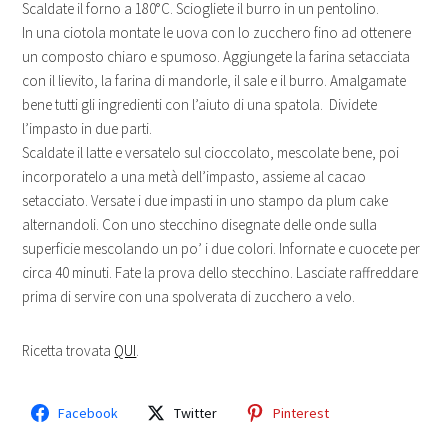
Scaldate il forno a 180°C. Sciogliete il burro in un pentolino.
In una ciotola montate le uova con lo zucchero fino ad ottenere
un composto chiaro e spumoso. Aggiungete la farina setacciata
con il lievito, la farina di mandorle, il sale e il burro. Amalgamate
bene tutti gli ingredienti con l’aiuto di una spatola. Dividete
l’impasto in due parti.
Scaldate il latte e versatelo sul cioccolato, mescolate bene, poi
incorporatelo a una metà dell’impasto, assieme al cacao
setacciato. Versate i due impasti in uno stampo da plum cake
alternandoli. Con uno stecchino disegnate delle onde sulla
superficie mescolando un po’ i due colori. Infornate e cuocete per
circa 40 minuti. Fate la prova dello stecchino. Lasciate raffreddare
prima di servire con una spolverata di zucchero a velo.
Ricetta trovata
QUI
.
Facebook
Twitter
Pinterest