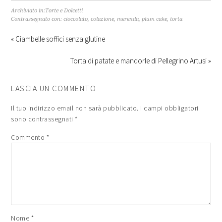
Archiviato in:
Torte e Dolcetti
Contrassegnato con:
cioccolato
,
colazione
,
merenda
,
plum cake
,
torta
« Ciambelle soffici senza glutine
Torta di patate e mandorle di Pellegrino Artusi »
LASCIA UN COMMENTO
Il tuo indirizzo email non sarà pubblicato.
I campi obbligatori
sono contrassegnati
*
Commento
*
Nome
*