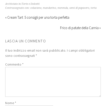
Archiviato in:
Torte e Dolcetti
Contrassegnato con:
colazione
,
mandarino
,
merenda
,
semi di papavero
,
torta
« Cream Tart: 5 consigli per una torta perfetta
Frico di patate della Carnia »
LASCIA UN COMMENTO
Il tuo indirizzo email non sarà pubblicato.
I campi obbligatori
sono contrassegnati
*
Commento
*
Nome
*