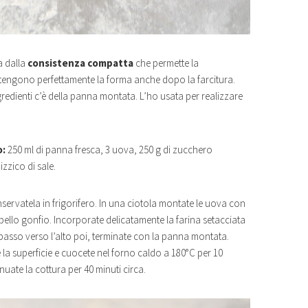
 dalla
consistenza compatta
che permette la
antengono perfettamente la forma anche dopo la farcitura.
ngredienti c’è della panna montata. L’ho usata per realizzare
o:
250 ml di panna fresca, 3 uova, 250 g di zucchero
izzico di sale.
nservatela in frigorifero. In una ciotola montate le uova con
ello gonfio. Incorporate delicatamente la farina setacciata
l basso verso l’alto poi, terminate con la panna montata.
 la superficie e cuocete nel forno caldo a 180°C per 10
uate la cottura per 40 minuti circa.