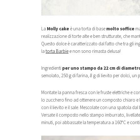
La
Molly cake
è una torta di base
molto soffice
ma
realizzazione di torte alte e ben strutturate, che m
Questo dolce è caratterizzato dal fatto che tra gli i
la
torta Barbie
e non sono rimasta delusa!
Ingredienti
per uno stampo da 22 cm di diametr
semolato, 250 g di farina, 8 g di lievito per dolci, un p
Montate la panna fresca con le fruste elettriche e co
lo zucchero fino ad ottenere un composto chiaro e b
con il lievito e il sale. Mescolate con una spatola da
Versate il composto nello stampo imburrato, livellate
minuti, poi abbassate la temperatura a 160°C e contin