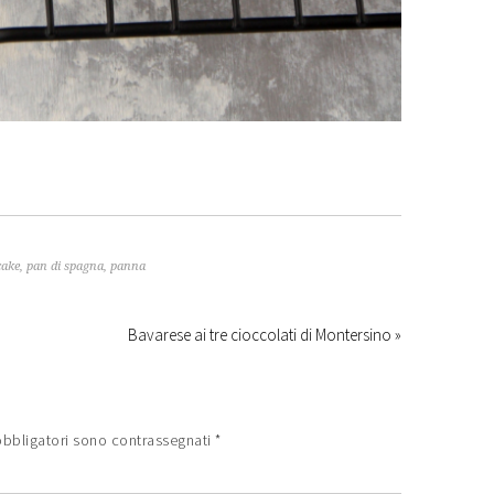
cake
,
pan di spagna
,
panna
Bavarese ai tre cioccolati di Montersino »
obbligatori sono contrassegnati
*