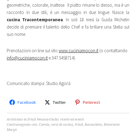
geometriche, colorate, inattese. Il piatto rimane lo stesso, ma è un
racconto in due stili, è un messaggio in due lingue. Nasce la
cucina Tracontemporanea
. In soli 18 mesi la Guida Michelin
decide di premiare il talento dello Chef e fa brillare una Stella sul
suo nome.
Prenotazioni on line sul sito
www.cuciniamocon.it
(o contattando
info@cuciniamocon.it
e 347 5458714).
Comunicato stampa: Studio Agorà.
Facebook
Twitter
Pinterest
Archiviato in:
Friuli Venezia-Giulia: ricette ed eventi
Contrassegnato con:
Carnia
,
corsi di cucina
,
Friuli
,
Ravascletto
,
Ristorante
Margò