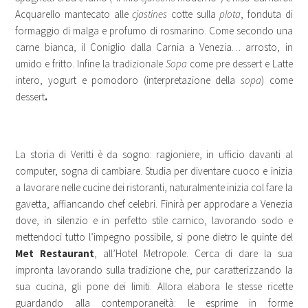
Acquarello mantecato alle
cjastines
cotte sulla
plota
, fonduta di
formaggio di malga e profumo di rosmarino. Come secondo una
carne bianca, il Coniglio dalla Carnia a Venezia… arrosto, in
umido e fritto. Infine la tradizionale
Sopa
come
pre dessert e
Latte
intero, yogurt e pomodoro (interpretazione della
sopa
) come
dessert
.
La storia di Veritti è da sogno: ragioniere, in ufficio davanti al
computer, sogna di cambiare. Studia per diventare cuoco e inizia
a lavorare nelle cucine dei ristoranti, naturalmente inizia col fare la
gavetta, affiancando chef celebri. Finirà per approdare a Venezia
dove, in silenzio e in perfetto stile carnico, lavorando sodo e
mettendoci tutto l’impegno possibile, si pone dietro le quinte del
Met Restaurant
, all’Hotel Metropole. Cerca di dare la sua
impronta lavorando sulla tradizione che, pur caratterizzando la
sua cucina, gli pone dei limiti. Allora elabora le stesse ricette
guardando alla contemporaneità: le esprime in forme