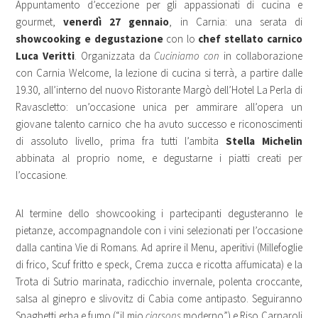
Appuntamento d’eccezione per gli appassionati di cucina e
gourmet,
venerdì 27 gennaio
, in Carnia: una serata di
showcooking e degustazione
con lo
chef stellato carnico
Luca Veritti
. Organizzata da
Cuciniamo con
in collaborazione
con Carnia Welcome, la lezione di cucina si terrà, a partire dalle
19.30, all’interno del nuovo Ristorante Margò dell’Hotel La Perla di
Ravascletto: un’occasione unica per ammirare all’opera un
giovane talento carnico che ha avuto successo e riconoscimenti
di assoluto livello, prima fra tutti l’ambita
Stella Michelin
abbinata al proprio nome, e degustarne i piatti creati per
l’occasione.
Al termine dello showcooking i partecipanti degusteranno le
pietanze, accompagnandole con i vini selezionati per l’occasione
dalla cantina Vie di Romans. Ad aprire il Menu, aperitivi (Millefoglie
di frico, Scuf fritto e speck, Crema zucca e ricotta affumicata) e la
Trota di Sutrio marinata, radicchio invernale, polenta croccante,
salsa al ginepro e slivovitz di Cabia come antipasto. Seguiranno
Spaghetti erba e fumo (“il mio
cjarsons
moderno”) e Riso Carnaroli