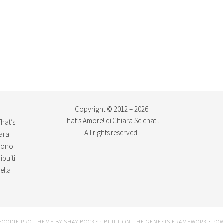
Copyright © 2012 – 2026
That’s Amore! di Chiara Selenati.
That’s
All rights reserved.
iara
ssono
ibuiti
ella
FOODIE PRO THEME
BY
SHAY BOCKS
· BUILT ON THE
GENESIS FRAMEWORK
· PO