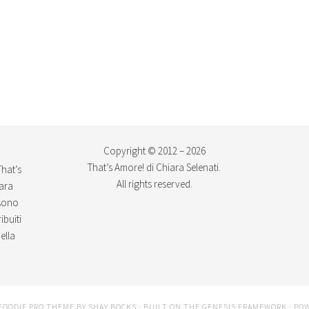
Copyright © 2012 – 2026
That’s Amore! di Chiara Selenati.
That’s
All rights reserved.
iara
ssono
ibuiti
ella
FOODIE PRO THEME
BY
SHAY BOCKS
· BUILT ON THE
GENESIS FRAMEWORK
· PO