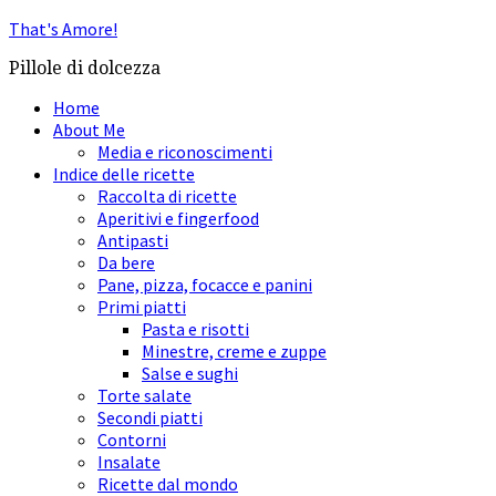
That's Amore!
Pillole di dolcezza
Home
About Me
Media e riconoscimenti
Indice delle ricette
Raccolta di ricette
Aperitivi e fingerfood
Antipasti
Da bere
Pane, pizza, focacce e panini
Primi piatti
Pasta e risotti
Minestre, creme e zuppe
Salse e sughi
Torte salate
Secondi piatti
Contorni
Insalate
Ricette dal mondo