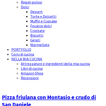
Regali golosi
Dolci
Dessert
Torte e Dolcetti
Muffin e Cupcake
Focacce dolci
Crostate
Biscotti
Gelati
Marmellate
PORTFOLIO
Corsi di cucina
NELLA MIA CUCINA
Attrezzature e ingredienti della mia cucina
Libri di cucina
Amazon Shop
Recensioni
Pizza friulana con Montasio e crudo di
San Daniele