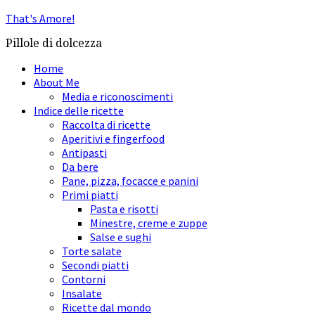
That's Amore!
Pillole di dolcezza
Home
About Me
Media e riconoscimenti
Indice delle ricette
Raccolta di ricette
Aperitivi e fingerfood
Antipasti
Da bere
Pane, pizza, focacce e panini
Primi piatti
Pasta e risotti
Minestre, creme e zuppe
Salse e sughi
Torte salate
Secondi piatti
Contorni
Insalate
Ricette dal mondo