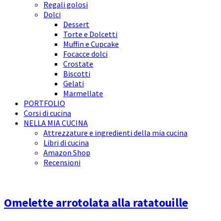
Regali golosi
Dolci
Dessert
Torte e Dolcetti
Muffin e Cupcake
Focacce dolci
Crostate
Biscotti
Gelati
Marmellate
PORTFOLIO
Corsi di cucina
NELLA MIA CUCINA
Attrezzature e ingredienti della mia cucina
Libri di cucina
Amazon Shop
Recensioni
Omelette arrotolata alla ratatouille