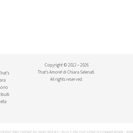
Copyright © 2012 – 2026
That’s Amore! di Chiara Selenati.
That’s
All rights reserved.
iara
ssono
ibuiti
ella
FOODIE PRO THEME
BY
SHAY BOCKS
· BUILT ON THE
GENESIS FRAMEWORK
· PO