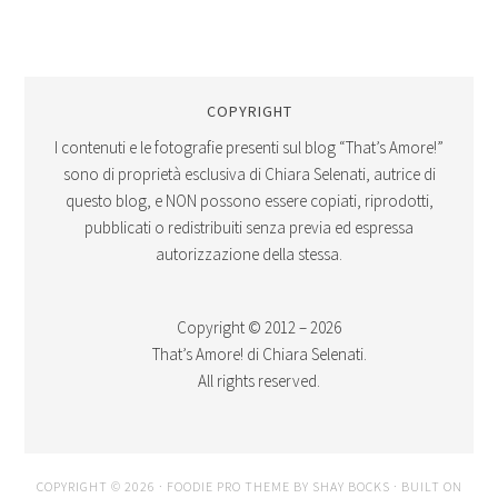
COPYRIGHT
I contenuti e le fotografie presenti sul blog “That’s Amore!”
sono di proprietà esclusiva di Chiara Selenati, autrice di
questo blog, e NON possono essere copiati, riprodotti,
pubblicati o redistribuiti senza previa ed espressa
autorizzazione della stessa.
Copyright © 2012 – 2026
That’s Amore! di Chiara Selenati.
All rights reserved.
COPYRIGHT © 2026 ·
FOODIE PRO THEME
BY
SHAY BOCKS
· BUILT ON