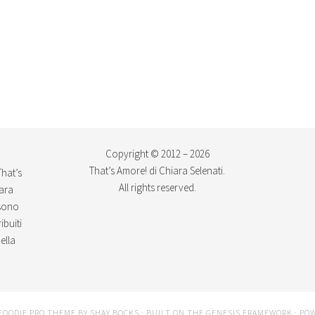
Copyright © 2012 – 2026
That’s Amore! di Chiara Selenati.
That’s
All rights reserved.
iara
ssono
ibuiti
ella
FOODIE PRO THEME
BY
SHAY BOCKS
· BUILT ON THE
GENESIS FRAMEWORK
· PO