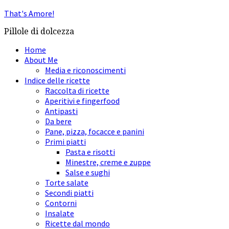
That's Amore!
Pillole di dolcezza
Home
About Me
Media e riconoscimenti
Indice delle ricette
Raccolta di ricette
Aperitivi e fingerfood
Antipasti
Da bere
Pane, pizza, focacce e panini
Primi piatti
Pasta e risotti
Minestre, creme e zuppe
Salse e sughi
Torte salate
Secondi piatti
Contorni
Insalate
Ricette dal mondo