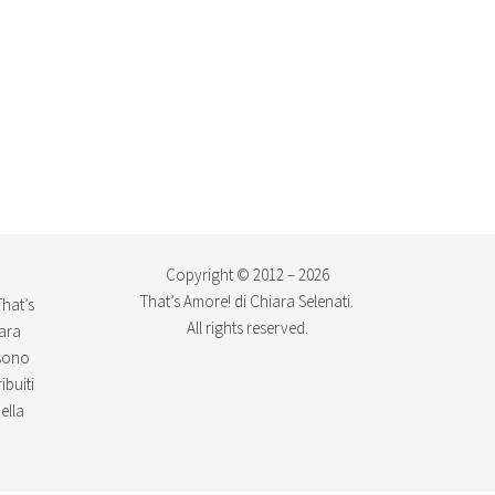
Copyright © 2012 – 2026
That’s Amore! di Chiara Selenati.
That’s
All rights reserved.
iara
ssono
ibuiti
ella