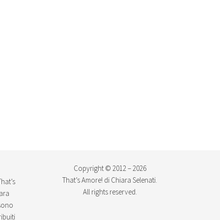
Copyright © 2012 – 2026
That’s Amore! di Chiara Selenati.
That’s
All rights reserved.
iara
ssono
ibuiti