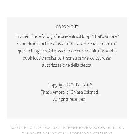
COPYRIGHT
I contenuti e le fotografie presenti sul blog “That’s Amore!”
sono di proprietà esclusiva di Chiara Selenati, autrice di
questo blog, e NON possono essere copiati, riprodotti,
pubblicati o redistribuiti senza previa ed espressa
autorizzazione della stessa.
Copyright © 2012 – 2026
That’s Amore! di Chiara Selenati.
All rights reserved.
COPYRIGHT © 2026 ·
FOODIE PRO THEME
BY
SHAY BOCKS
· BUILT ON
THE
GENESIS FRAMEWORK
· POWERED BY
WORDPRESS