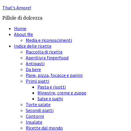
That's Amore!
Pillole di dolcezza
Home
About Me
Media e riconoscimenti
Indice delle ricette
Raccolta di ricette
Aperitivi e fingerfood
Antipasti
Da bere
Pane, pizza, focacce e panini
Primi piatti
Pasta e risotti
Minestre, creme e zuppe
Salse e sughi
Torte salate
Secondi piatti
Contorni
Insalate
Ricette dal mondo