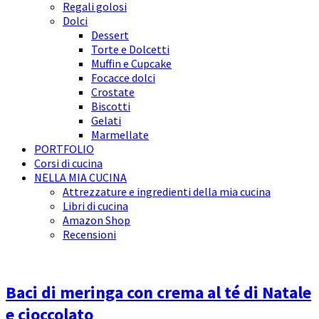
Regali golosi
Dolci
Dessert
Torte e Dolcetti
Muffin e Cupcake
Focacce dolci
Crostate
Biscotti
Gelati
Marmellate
PORTFOLIO
Corsi di cucina
NELLA MIA CUCINA
Attrezzature e ingredienti della mia cucina
Libri di cucina
Amazon Shop
Recensioni
Baci di meringa con crema al té di Natale
e cioccolato