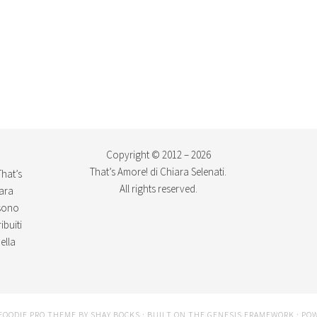
Copyright © 2012 – 2026
That’s Amore! di Chiara Selenati.
That’s
All rights reserved.
iara
ssono
ibuiti
ella
FOODIE PRO THEME
BY
SHAY BOCKS
· BUILT ON THE
GENESIS FRAMEWORK
· PO